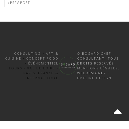
PREV POST
CONSULTING
•
ART &
© BOGARD CHEF
CUISINE
•
CONCEPT FOOD
CONSULTANT. TOUS
•
ÉVÉNEMENTIEL
DROITS RÉSERVÉS.
TOURS - VAL DE LOIRE -
MENTIONS LÉGALES
.
PARIS. FRANCE &
WEBDESIGNER :
INTERNATIONAL
EMELINE DESIGN