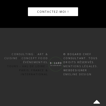
CONTACTEZ-MOI !
CONSULTING
•
ART &
© BOGARD CHEF
CUISINE
•
CONCEPT FOOD
CONSULTANT. TOUS
•
ÉVÉNEMENTIEL
DROITS RÉSERVÉS.
TOURS - VAL DE LOIRE -
MENTIONS LÉGALES
.
PARIS. FRANCE &
WEBDESIGNER :
INTERNATIONAL
EMELINE DESIGN