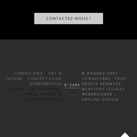
CONTACTEZ-NOUS !
CONSULTING
•
ART &
© BOGARD CHEF
CUISINE
•
CONCEPT FOOD
CONSULTANT. TOUS
•
ÉVÉNEMENTIEL
DROITS RÉSERVÉS.
TOURS - VAL DE LOIRE -
MENTIONS LÉGALES
.
PARIS. FRANCE &
WEBDESIGNER :
INTERNATIONAL
EMELINE DESIGN