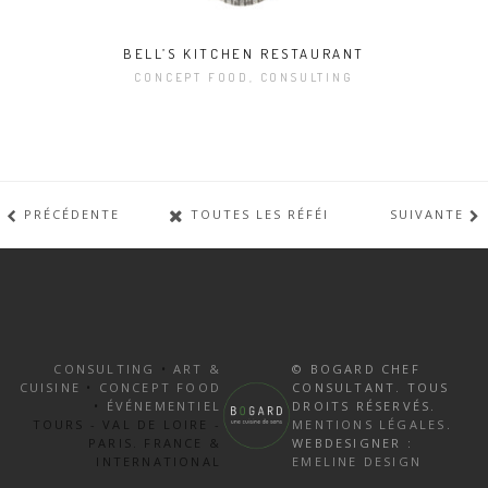
BELL’S KITCHEN RESTAURANT
CONCEPT FOOD, CONSULTING
PRÉCÉDENTE
TOUTES LES RÉFÉRENCES
SUIVANTE
CONSULTING
•
ART &
© BOGARD CHEF
CUISINE
•
CONCEPT FOOD
CONSULTANT. TOUS
•
ÉVÉNEMENTIEL
DROITS RÉSERVÉS.
TOURS - VAL DE LOIRE -
MENTIONS LÉGALES
.
PARIS. FRANCE &
WEBDESIGNER :
INTERNATIONAL
EMELINE DESIGN