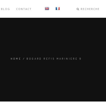
BLOG
CONTACT
RECHERCHE
HOME
/
BOGARD REF15 MARINIERE 9