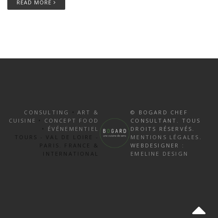
READ MORE
CONSULTING
•
ART &
© BOGARD CHEF
CUISINE
•
CONCEPT FOOD
CONSULTANT. TOUS
•
ÉVÉNEMENTIEL
DROITS RÉSERVÉS.
TOURS - VAL DE LOIRE -
MENTIONS LÉGALES
.
PARIS. FRANCE &
WEBDESIGNER :
INTERNATIONAL
EMELINE DESIGN